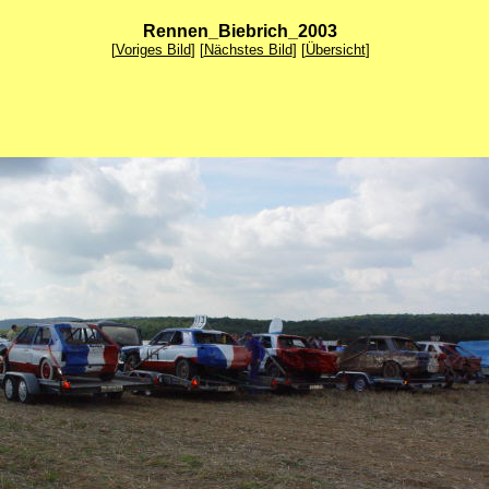
Rennen_Biebrich_2003
[
Voriges Bild
] [
Nächstes Bild
] [
Übersicht
]